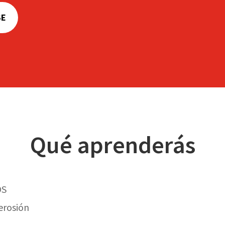
SE
Qué aprenderás
OS
erosión