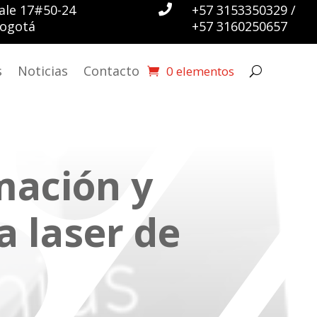
ale 17#50-24
+57 3153350329 /

ogotá
+57 3160250657
s
Noticias
Contacto
0 elementos
mación y
 laser de