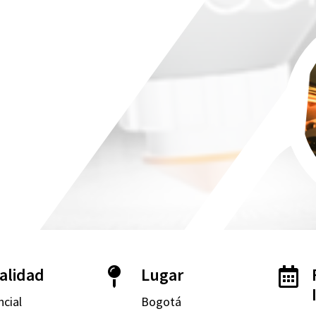
alidad
Lugar


ncial
Bogotá