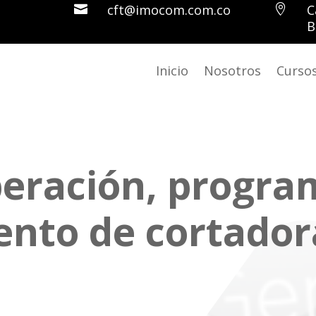
cft@imocom.com.co
C


B
Inicio
Nosotros
Curso
peración, progra
nto de cortadora