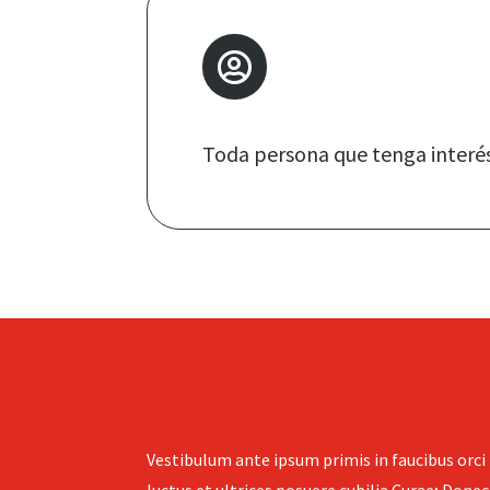

Toda persona que tenga interés 
Vestibulum ante ipsum primis in faucibus orci