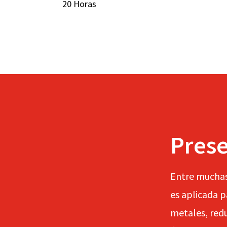
20 Horas
Pres
Entre muchas 
es aplicada p
metales, redu