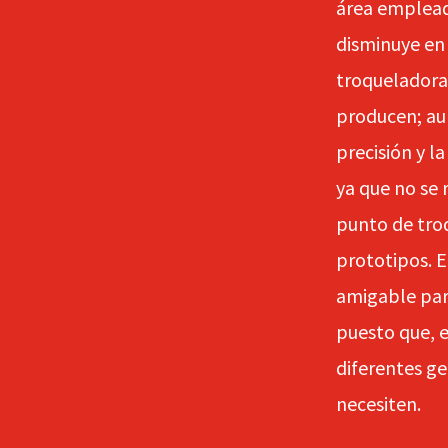
área emplead
disminuye en 
troqueladoras
producen; au
precisión y la
ya que no se 
punto de tro
prototipos. E
amigable para
puesto que, e
diferentes g
necesiten.