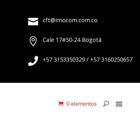
cft@imocom.com.co

Cale 17#50-24 Bogotá

+57 3153350329 / +57 3160250657

0 elementos